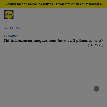
Chaque jour de nouvelles actions! | Envoi gratuit¹ dès 60 € d'achats.
/
T-shirts
ESMARA®
Shirts à manches longues pour femmes, 2 pièces esmara®
4.1/5
(29)
4.1 de 5 étoile