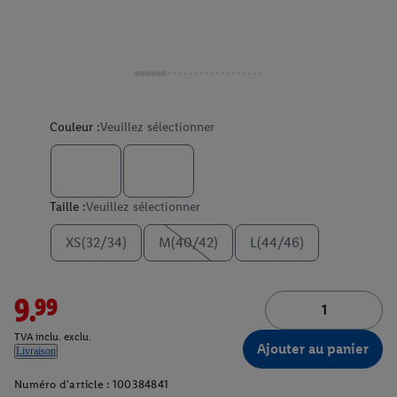
Couleur :
Veuillez sélectionner
Taille :
Veuillez sélectionner
XS(32/34)
M(40/42)
L(44/46)
9.99
TVA inclu. exclu.
Ajouter au panier
Livraison
Numéro d'article :
100384841