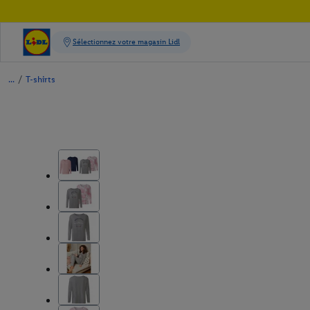
/
T-shirts