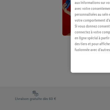
aux informations sur vot
avec votre consentement
personnalisées au sein e
votre comportement d’ac
Si vous donnez consente
connectez à votre compt
en ligne spécial à parti
des tiers et pour affich
fusionnée avec d’autres 
Sous réserve de votre ac
vous avez montré de l’i
l’achat) peuvent égaleme
plusieurs services de Li
identifiants/identifiant
Sous « Personnaliser », 
traitement des données
Élément du pied de page avec les différents arguments de vent
En cliquant sur « Refuse
Livraison gratuite dès 60 €
« Accepter », vous auto
informations sur la du