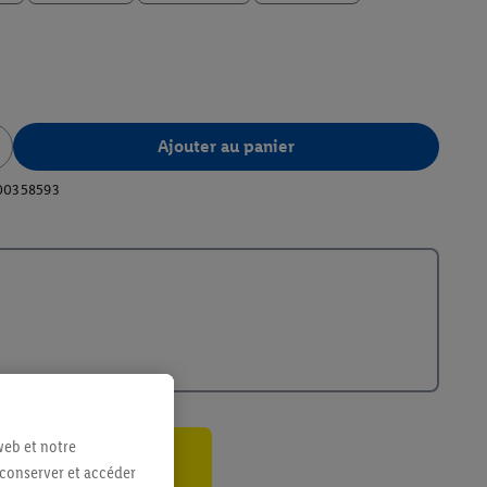
Ajouter au panier
00358593
web et notre
 conserver et accéder
ant