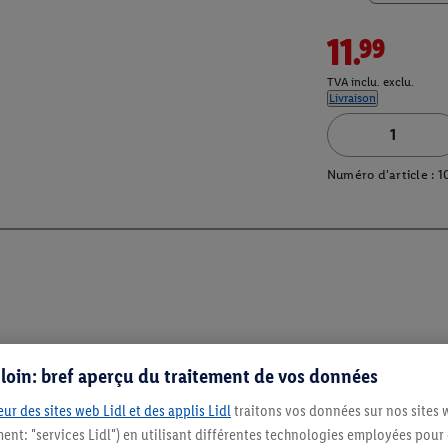
11.99
TVA inclu. exclu.
Livraison
Numéro d'article :
1
s loin: bref aperçu du traitement de vos données
ur des sites web Lidl et des applis Lidl
traitons vos données sur nos sites 
ment: "services Lidl") en utilisant différentes technologies employées pour
Restez au cour