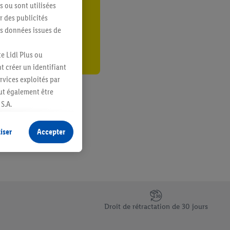
s ou sont utilisées
er
 des publicités
es données issues de
e Lidl Plus ou
t créer un identifiant
ervices exploités par
eut également être
S.A.
s produits pour lesquels
s sans procéder à
iser
Accepter
plusieurs terminaux ou
e cas échéant, d’autres
 informations sur le
saires. En cliquant sur
Droit de rétractation de 30 jours
rouverez de plus amples
ement à tout moment