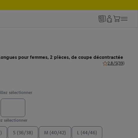
 longues pour femmes, 2 pièces, de coupe décontractée
2.8/5
(39)
2.8 de 5 étoiles (39
illez sélectionner
ez sélectionner
)
S (36/38)
M (40/42)
L (44/46)