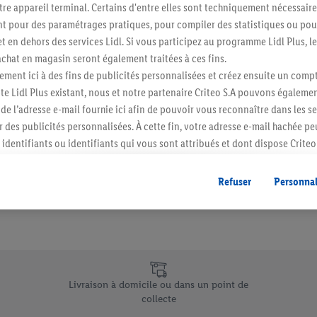
re appareil terminal. Certains d'entre elles sont techniquement nécessaire
Abonnez-vous à la newslett
 pour des paramétrages pratiques, pour compiler des statistiques ou pour
t en dehors des services Lidl. Si vous participez au programme Lidl Plus, l
hat en magasin seront également traitées à ces fins.
S'abonner
ment ici à des fins de publicités personnalisées et créez ensuite un compt
e Lidl Plus existant, nous et notre partenaire Criteo S.A pouvons égalemen
r de l’adresse e-mail fournie ici afin de pouvoir vous reconnaître dans les s
er des publicités personnalisées. À cette fin, votre adresse e-mail hachée p
identifiants ou identifiants qui vous sont attribués et dont dispose Criteo 
cord, les publicités liées au reciblage, c’est-à-dire des publicités pour de
ntérêt (par exemple en plaçant le produit dans un panier d’un webshop mai
Refuser
Personnal
nt être affichées sur plusieurs apppareils et plusieurs services de Lidl si 
dl peuvent vous être attribués en utilisant votre adresse e-mail hachée et, l
s dont dispose Criteo S.A.
vous pouvez autoriser des finalités individuelles et trouver de plus amples
.
e uniques de Lidl.be
r », vous pouvez autoriser uniquement l’utilisation des technologies néces
Livraison à domicile ou dans un point de
risez tous les traitements pour toutes les finalités susmentionnées. Vous t
collecte
rée de conservation des données et votre droit de révoquer votre consent