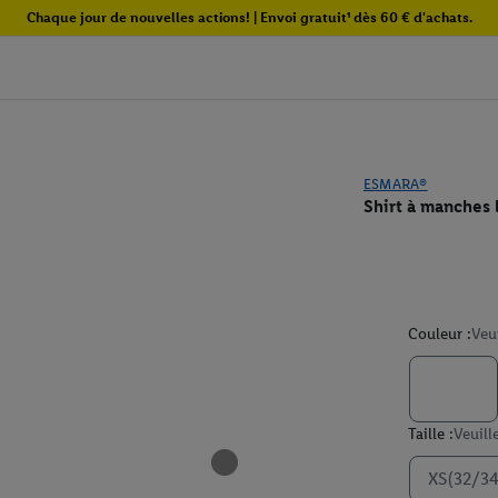
Chaque jour de nouvelles actions! | Envoi gratuit¹ dès 60 € d'achats.
ESMARA®
Shirt à manches
Couleur :
Veu
Taille :
Veuill
XS(32/34