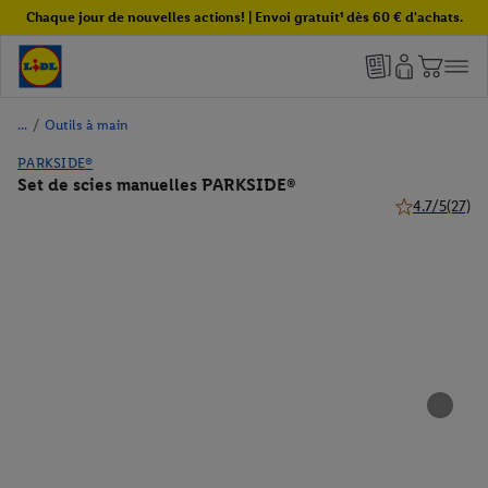
Chaque jour de nouvelles actions! | Envoi gratuit¹ dès 60 € d'achats.
/
Outils à main
PARKSIDE®
Set de scies manuelles PARKSIDE®
4.7/5
(27)
4.7 de 5 étoile