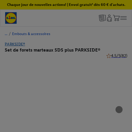
Chaque jour de nouvelles actions! | Envoi gratuit¹ dès 60 € d'achats.
/
Embouts & accessoires
PARKSIDE®
Set de forets marteaux SDS plus PARKSIDE®
4.5/5
(82)
4.5 de 5 étoile