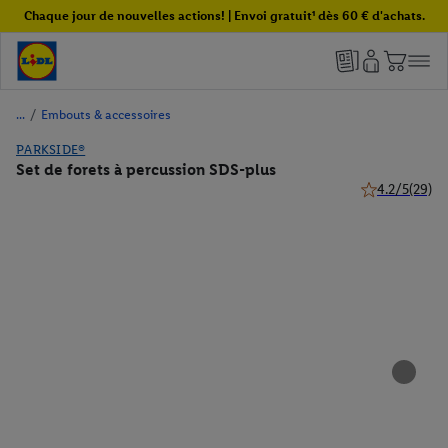
Chaque jour de nouvelles actions! | Envoi gratuit¹ dès 60 € d'achats.
/
Embouts & accessoires
PARKSIDE®
Set de forets à percussion SDS-plus
4.2/5
(29)
4.2 de 5 étoile