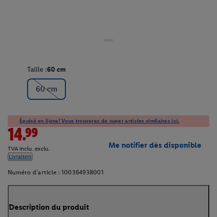
Taille :
60 cm
60 cm
Épuisé en ligne! Vous trouverez de super articles similaires ici.
14.99
Me notifier dès disponible
TVA inclu. exclu.
Livraison
Numéro d'article :
100364938001
Description du produit