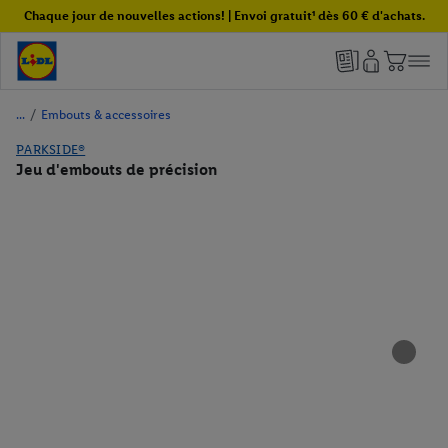
Chaque jour de nouvelles actions! | Envoi gratuit¹ dès 60 € d'achats.
/
Embouts & accessoires
PARKSIDE®
Jeu d'embouts de précision