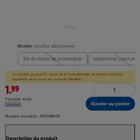
Modèle :
Veuillez sélectionner
Kit de butée de profondeur
adaptateur carré pva 
La rapidité, ça paye! En raison de la forte demande, ce produit n'est plus
disponible dans toutes les variantes (Modèle).
1.99
TVA inclu. exclu.
Ajouter au panier
Livraison
Numéro d'article :
100398424
Description du produit