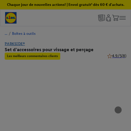
Chaque jour de nouvelles actions! | Envoi gratuit¹ dès 60 € d'achats.
/
Boîtes à outils
PARKSIDE®
Set d'accessoires pour vissage et perçage
4.9/5
(8)
Les meilleurs commentaires clients
4.9 de 5 étoil