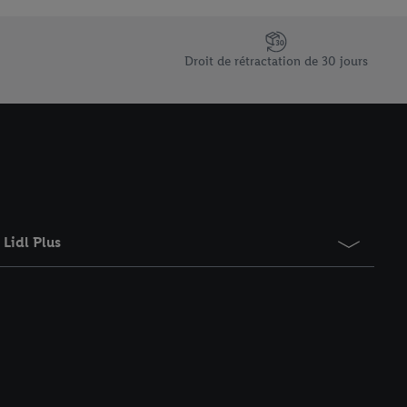
saires. En cliquant sur
rouverez de plus amples
ement à tout moment
Droit de rétractation de 30 jours
 les impressions ici.
Lidl Plus