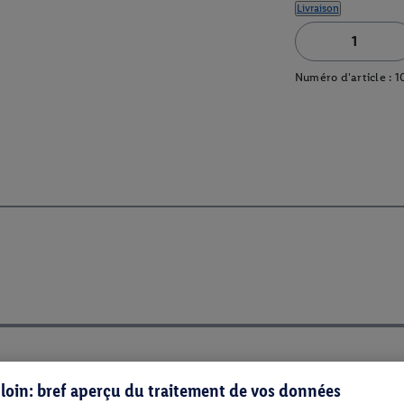
Livraison
Numéro d'article :
1
s loin: bref aperçu du traitement de vos données