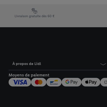
En cliquant sur « Refuse
« Accepter », vous auto
Élément du pied de page avec les différents arguments de vent
informations sur la du
Livraison gratuite dès 60 €
avec effet pour l’aveni
À propos de Lidl
Moyens de paiement