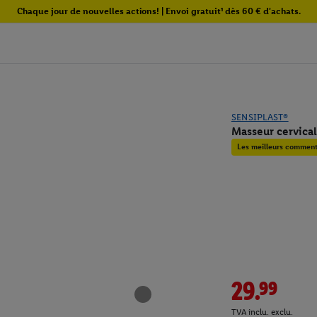
Chaque jour de nouvelles actions! | Envoi gratuit¹ dès 60 € d'achats.
SENSIPLAST®
Masseur cervical
Les meilleurs commenta
29.99
TVA inclu. exclu.