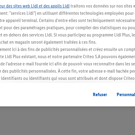
ur des sites web Lidl et des applis Lidl
traitons vos données sur nos sites 
ment: "services Lidl") en utilisant différentes technologies employées pour
re appareil terminal. Certains d'entre elles sont techniquement nécessaire
 pour des paramétrages pratiques, pour compiler des statistiques ou pour
Restez au cour
t en dehors des services Lidl. Si vous participez au programme Lidl Plus, l
hat en magasin seront également traitées à ces fins.
Abonnez-vous à la newslett
ment ici à des fins de publicités personnalisées et créez ensuite un compt
e Lidl Plus existant, nous et notre partenaire Criteo S.A pouvons égalemen
S'abonner
r de l’adresse e-mail fournie ici afin de pouvoir vous reconnaître dans les s
er des publicités personnalisées. À cette fin, votre adresse e-mail hachée p
identifiants ou identifiants qui vous sont attribués et dont dispose Criteo 
cord, les publicités liées au reciblage, c’est-à-dire des publicités pour de
ntérêt (par exemple en plaçant le produit dans un panier d’un webshop mai
Refuser
Personnal
nt être affichées sur plusieurs apppareils et plusieurs services de Lidl si 
dl peuvent vous être attribués en utilisant votre adresse e-mail hachée et, l
s dont dispose Criteo S.A.
vous pouvez autoriser des finalités individuelles et trouver de plus amples
.