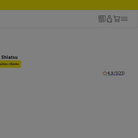
 Shiatsu
ires clients
4.9/5
(23)
4.9 de 5 étoiles (23