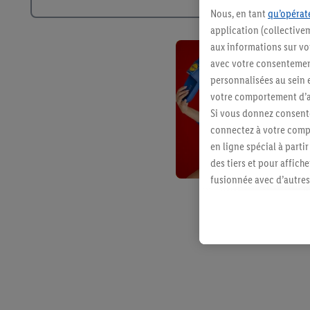
Nous, en tant
qu’opérate
application (collective
aux informations sur vot
avec votre consentement
personnalisées au sein e
votre comportement d’ac
Si vous donnez consente
connectez à votre compt
en ligne spécial à parti
des tiers et pour affich
fusionnée avec d’autres 
Sous réserve de votre ac
vous avez montré de l’i
l’achat) peuvent égaleme
plusieurs services de Li
identifiants/identifiant
Sous « Personnaliser », 
traitement des données