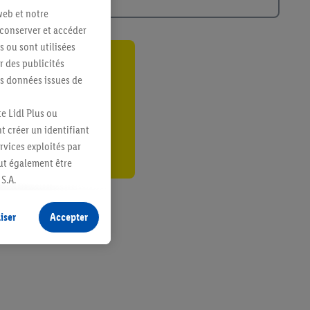
web et notre
 conserver et accéder
s ou sont utilisées
 des publicités
ant
es données issues de
er
e Lidl Plus ou
t créer un identifiant
ervices exploités par
eut également être
S.A.
s produits pour lesquels
s sans procéder à
iser
Accepter
plusieurs terminaux ou
e cas échéant, d’autres
 informations sur le