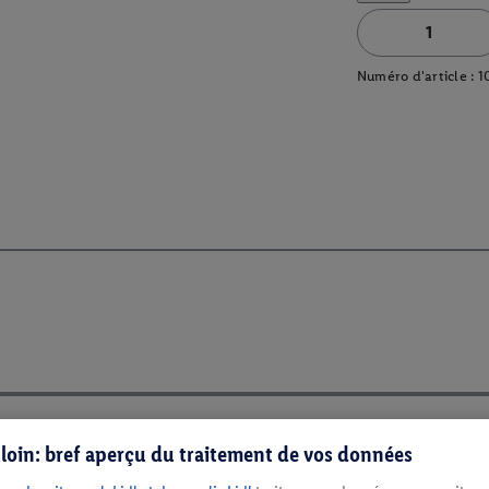
Numéro d'article :
1
s loin: bref aperçu du traitement de vos données