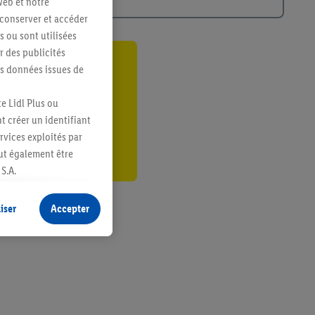
web et notre
 conserver et accéder
s ou sont utilisées
 des publicités
es données issues de
ant
er
e Lidl Plus ou
t créer un identifiant
ervices exploités par
eut également être
S.A.
s produits pour lesquels
s sans procéder à
iser
Accepter
plusieurs terminaux ou
e cas échéant, d’autres
 informations sur le
saires. En cliquant sur