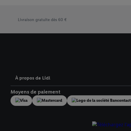
« Accepter », vous auto
informations sur la du
Élément du pied de page avec les différents arguments de
avec effet pour l’aveni
Livraison gratuite dès 60 €
À propos de Lidl
Moyens de paiement