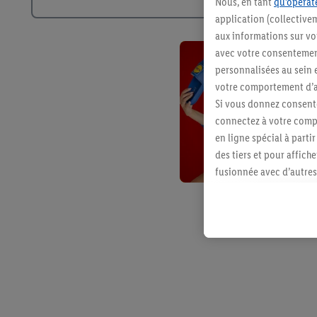
Nous, en tant
qu’opérate
application (collective
aux informations sur vot
avec votre consentement
personnalisées au sein e
votre comportement d’ac
Si vous donnez consente
connectez à votre compt
en ligne spécial à parti
des tiers et pour affich
fusionnée avec d’autres 
Sous réserve de votre ac
vous avez montré de l’i
l’achat) peuvent égaleme
plusieurs services de Li
identifiants/identifiant
Sous « Personnaliser », 
traitement des données
En cliquant sur « Refuse