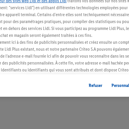
ur des sites web Lidl et des applis Lidl
traitons vos données sur nos sites 
ment: "services Lidl") en utilisant différentes technologies employées pour
re appareil terminal. Certains d'entre elles sont techniquement nécessaire
 pour des paramétrages pratiques, pour compiler des statistiques ou pour
t en dehors des services Lidl. Si vous participez au programme Lidl Plus, l
Restez au cour
hat en magasin seront également traitées à ces fins.
Abonnez-vous à la newslett
ment ici à des fins de publicités personnalisées et créez ensuite un compt
e Lidl Plus existant, nous et notre partenaire Criteo S.A pouvons égalemen
r de l’adresse e-mail fournie ici afin de pouvoir vous reconnaître dans les s
S'abonner
er des publicités personnalisées. À cette fin, votre adresse e-mail hachée p
identifiants ou identifiants qui vous sont attribués et dont dispose Criteo 
cord, les publicités liées au reciblage, c’est-à-dire des publicités pour de
ntérêt (par exemple en plaçant le produit dans un panier d’un webshop mai
Refuser
Personnal
nt être affichées sur plusieurs apppareils et plusieurs services de Lidl si 
dl peuvent vous être attribués en utilisant votre adresse e-mail hachée et, l
s dont dispose Criteo S.A.
vous pouvez autoriser des finalités individuelles et trouver de plus amples
.
r », vous pouvez autoriser uniquement l’utilisation des technologies néces