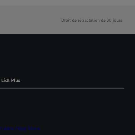
rouverez de plus amples
ement à tout moment
 les impressions ici.
Droit de rétractation de 30 jours
Lidl Plus