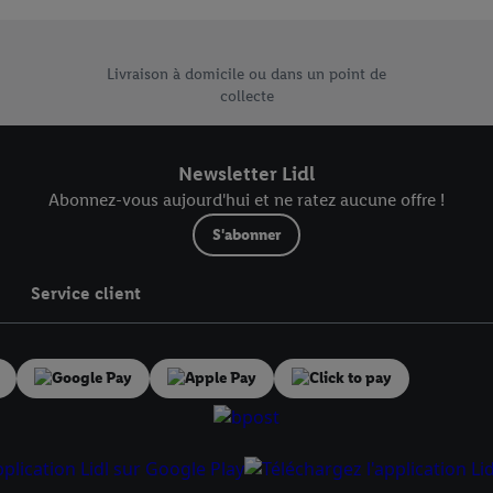
risez tous les traitements pour toutes les finalités susmentionnées. Vous t
rée de conservation des données et votre droit de révoquer votre consent
 vente uniques de Lidl.be
r dans notre
déclaration relative à la protection des données
.
Vous trouverez
Livraison à domicile ou dans un point de
collecte
Newsletter Lidl
Abonnez-vous aujourd'hui et ne ratez aucune offre !
S'abonner
Service client