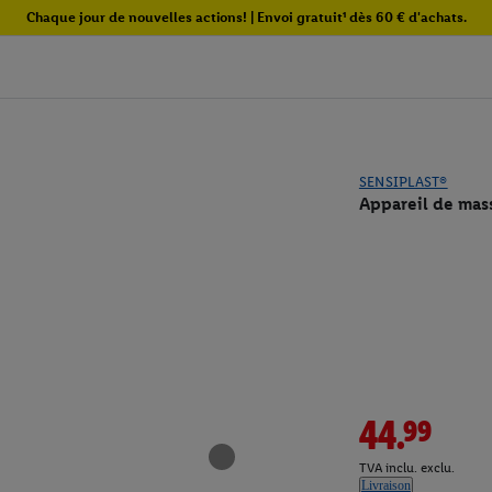
Chaque jour de nouvelles actions! | Envoi gratuit¹ dès 60 € d'achats.
SENSIPLAST®
Appareil de mas
44.99
TVA inclu. exclu.
Livraison