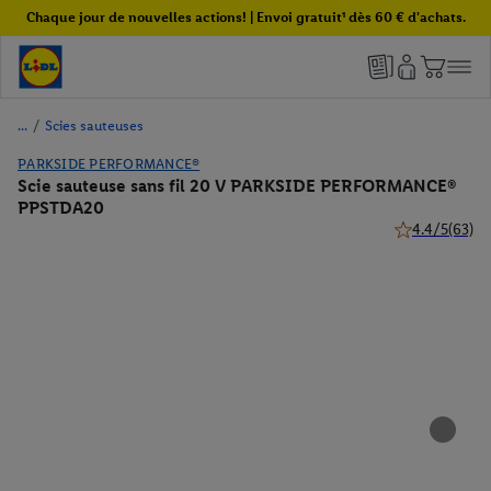
Chaque jour de nouvelles actions! | Envoi gratuit¹ dès 60 € d'achats.
/
Scies sauteuses
PARKSIDE PERFORMANCE®
Scie sauteuse sans fil 20 V PARKSIDE PERFORMANCE®
PPSTDA20
4.4/5
(63)
4.4 de 5 étoile