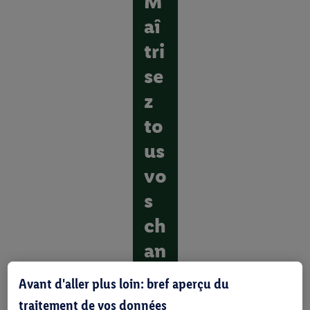
M
aî
tri
se
z
to
us
vo
s
ch
an
ti
Avant d'aller plus loin: bref aperçu du
er
traitement de vos données