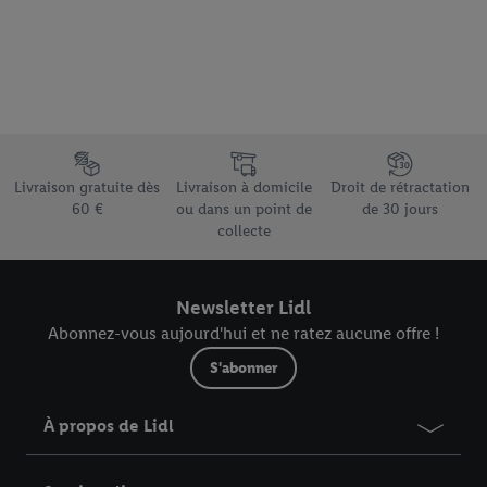
informations sur la durée de conservation des données et votre
droit de révoquer votre consentement à tout moment avec effet
pour l’avenir dans notre
déclaration relative à la protection des
données
.
Vous trouverez les impressions ici.
Élément du pied de page avec les différents arguments de vente
Livraison gratuite dès
Livraison à domicile
Droit de rétractation
60 €
ou dans un point de
de 30 jours
collecte
Newsletter Lidl
Abonnez-vous aujourd'hui et ne ratez aucune offre !
S'abonner
À propos de Lidl