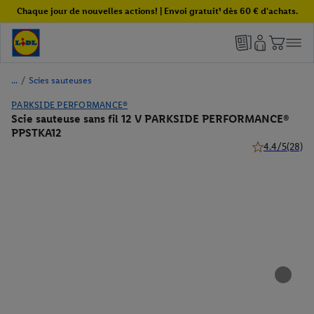
Chaque jour de nouvelles actions! | Envoi gratuit¹ dès 60 € d'achats.
/
Scies sauteuses
PARKSIDE PERFORMANCE®
Scie sauteuse sans fil 12 V PARKSIDE PERFORMANCE®
PPSTKA12
4.4/5
(28)
4.4 de 5 étoile