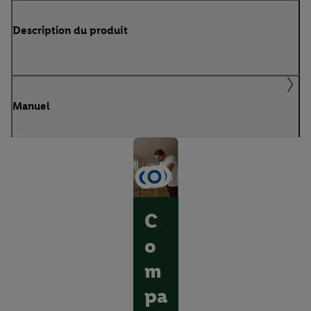
Description du produit
Manuel
C
o
m
pa