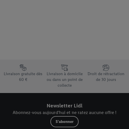
Accepter », vous autorisez tous les traitements pour toutes les
finalités susmentionnées. Vous trouverez de plus amples
informations sur la durée de conservation des données et votre
droit de révoquer votre consentement à tout moment avec effet
pour l’avenir dans notre
déclaration relative à la protection des
données
.
Vous trouverez les impressions ici.
Élément du pied de page avec les différents arguments de vente
Livraison gratuite dès
Livraison à domicile
Droit de rétractation
60 €
ou dans un point de
de 30 jours
collecte
Newsletter Lidl
Abonnez-vous aujourd'hui et ne ratez aucune offre !
S'abonner