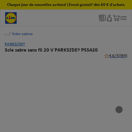
Chaque jour de nouvelles actions! | Envoi gratuit¹ dès 60 € d'achats.
/
Scies sabres
PARKSIDE®
Scie sabre sans fil 20 V PARKSIDE® PSSA20
4.6/5
(189)
4.6 de 5 étoiles