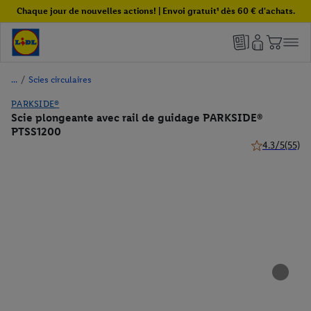
Chaque jour de nouvelles actions! | Envoi gratuit¹ dès 60 € d'achats.
/
Scies circulaires
PARKSIDE®
Scie plongeante avec rail de guidage PARKSIDE®
PTSS1200
4.3/5
(55)
4.3 de 5 étoile