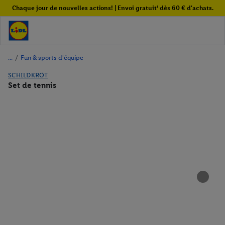
Chaque jour de nouvelles actions! | Envoi gratuit¹ dès 60 € d'achats.
/
Fun & sports d'équipe
SCHILDKRÖT
Set de tennis