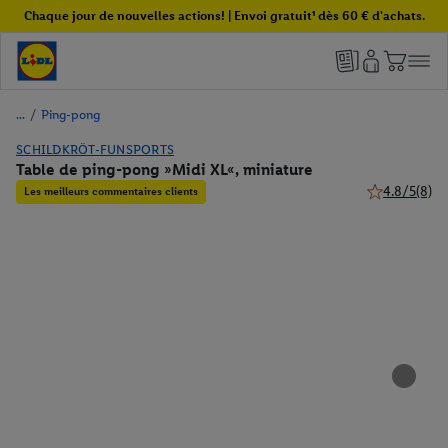
Chaque jour de nouvelles actions! | Envoi gratuit¹ dès 60 € d'achats.
/
Ping-pong
SCHILDKRÖT-FUNSPORTS
Table de ping-pong »Midi XL«, miniature
4.8/5
(8)
Les meilleurs commentaires clients
4.8 de 5 étoil