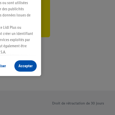
s ou sont utilisées
er
 des publicités
es données issues de
e Lidl Plus ou
t créer un identifiant
ervices exploités par
eut également être
S.A.
s produits pour lesquels
s sans procéder à
iser
Accepter
plusieurs terminaux ou
e cas échéant, d’autres
 informations sur le
saires. En cliquant sur
Droit de rétractation de 30 jours
rouverez de plus amples
ement à tout moment