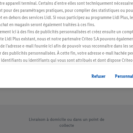
re appareil terminal. Certains d'entre elles sont techniquement nécessaire
Abonnez-vous à la newslett
 pour des paramétrages pratiques, pour compiler des statistiques ou pour
t en dehors des services Lidl. Si vous participez au programme Lidl Plus, l
hat en magasin seront également traitées à ces fins.
S'abonner
ment ici à des fins de publicités personnalisées et créez ensuite un compt
e Lidl Plus existant, nous et notre partenaire Criteo S.A pouvons égalemen
r de l’adresse e-mail fournie ici afin de pouvoir vous reconnaître dans les s
er des publicités personnalisées. À cette fin, votre adresse e-mail hachée p
identifiants ou identifiants qui vous sont attribués et dont dispose Criteo 
cord, les publicités liées au reciblage, c’est-à-dire des publicités pour de
ntérêt (par exemple en plaçant le produit dans un panier d’un webshop mai
Refuser
Personnal
nt être affichées sur plusieurs apppareils et plusieurs services de Lidl si 
dl peuvent vous être attribués en utilisant votre adresse e-mail hachée et, l
s dont dispose Criteo S.A.
vous pouvez autoriser des finalités individuelles et trouver de plus amples
.
e uniques de Lidl.be
r », vous pouvez autoriser uniquement l’utilisation des technologies néces
Livraison à domicile ou dans un point de
risez tous les traitements pour toutes les finalités susmentionnées. Vous t
collecte
rée de conservation des données et votre droit de révoquer votre consent