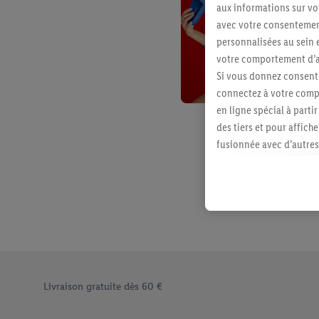
aux informations sur vot
avec votre consentement
personnalisées au sein e
votre comportement d’ac
Si vous donnez consente
connectez à votre compt
en ligne spécial à parti
des tiers et pour affich
fusionnée avec d’autres 
Sous réserve de votre ac
vous avez montré de l’i
l’achat) peuvent égaleme
plusieurs services de Li
identifiants/identifiant
Sous « Personnaliser », 
traitement des données
Élément du pied de page avec les différents arguments de vent
En cliquant sur « Refuse
Livraison gratuite dès 60 €
« Accepter », vous auto
informations sur la du