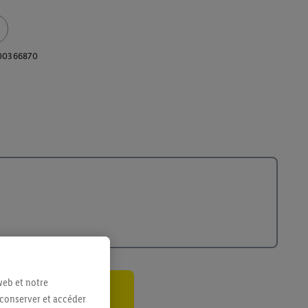
00366870
web et notre
 conserver et accéder
ant