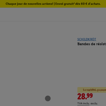
Chaque jour de nouvelles actions! | Envoi gratuit¹ dès 60 € d'achats.
SCHILDKRÖT
Bandes de résist
La rapidité, ça paye
28.99
TVA inclu. exclu.