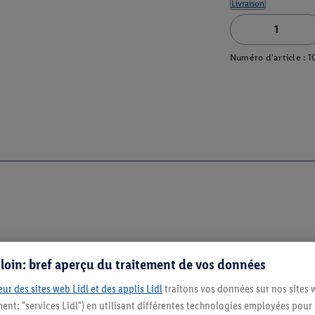
Livraison
Numéro d'article :
1
s loin: bref aperçu du traitement de vos données
ur des sites web Lidl et des applis Lidl
traitons vos données sur nos sites 
ment: "services Lidl") en utilisant différentes technologies employées pour
Restez au cour