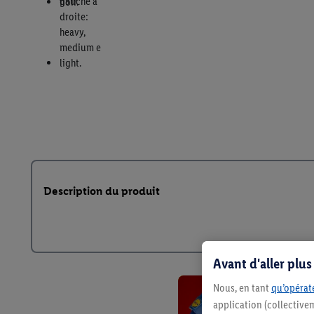
Description du produit
Avant d'aller plu
Nous, en tant
qu’opérate
application (collective