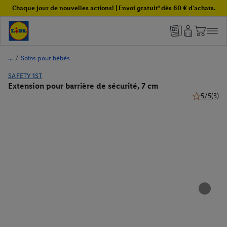
Chaque jour de nouvelles actions! | Envoi gratuit¹ dès 60 € d'achats.
/
Soins pour bébés
SAFETY 1ST
Extension pour barrière de sécurité, 7 cm
5/5
(3)
5 de 5 étoil