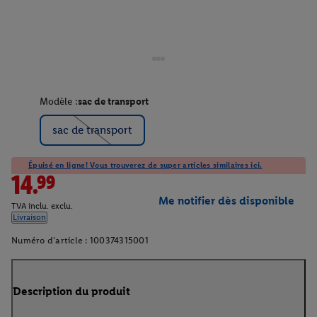
Modèle :
sac de transport
sac de transport
Épuisé en ligne! Vous trouverez de super articles similaires ici.
14.99
Me notifier dès disponible
TVA inclu. exclu.
Livraison
Numéro d'article :
100374315001
Description du produit