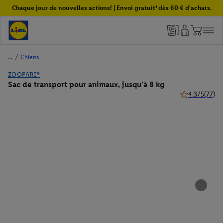
Chaque jour de nouvelles actions! | Envoi gratuit¹ dès 60 € d'achats.
/
Chiens
ZOOFARI®
Sac de transport pour animaux, jusqu’à 8 kg
4.3/5
(77)
4.3 de 5 étoile