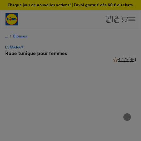
Chaque jour de nouvelles actions! | Envoi gratuit¹ dès 60 € d'achats.
/
Blouses
ESMARA®
Robe tunique pour femmes
4.4/5
(46)
4.4 de 5 étoile