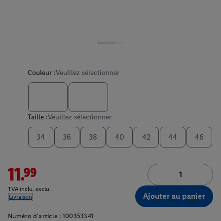
Couleur :
Veuillez sélectionner
Taille :
Veuillez sélectionner
34
36
38
40
42
44
46
11.99
TVA inclu. exclu.
Ajouter au panier
Livraison
Numéro d'article :
100353341