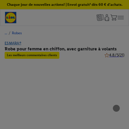
Chaque jour de nouvelles actions! | Envoi gratuit¹ dès 60 € d'achats.
/
Robes
ESMARA®
Robe pour femme en chiffon, avec garniture à volants
4.8/5
(21)
Les meilleurs commentaires clients
4.8 de 5 étoile