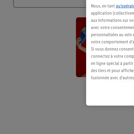
Nous, en tant
qu’opérate
application (collective
aux informations sur vot
avec votre consentement
personnalisées au sein e
votre comportement d’ac
Si vous donnez consente
connectez à votre compt
en ligne spécial à parti
des tiers et pour affich
fusionnée avec d’autres 
Sous réserve de votre ac
vous avez montré de l’i
l’achat) peuvent égaleme
plusieurs services de Li
identifiants/identifiant
Sous « Personnaliser », 
traitement des données