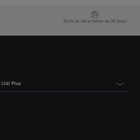
saires. En cliquant sur
rouverez de plus amples
ement à tout moment
Droit de rétractation de 30 jours
 les impressions ici.
Lidl Plus