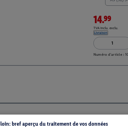
14.99
TVA inclu. exclu.
Livraison
Numéro d'article :
1
s loin: bref aperçu du traitement de vos données