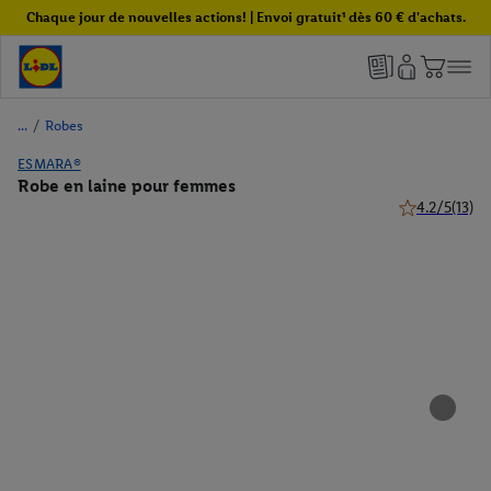
Chaque jour de nouvelles actions! | Envoi gratuit¹ dès 60 € d'achats.
/
Robes
ESMARA®
Robe en laine pour femmes
4.2/5
(13)
4.2 de 5 étoile