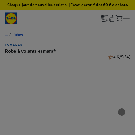
Chaque jour de nouvelles actions! | Envoi gratuit¹ dès 60 € d'achats.
/
Robes
ESMARA®
Robe à volants esmara®
4.6/5
(34)
4.6 de 5 étoile