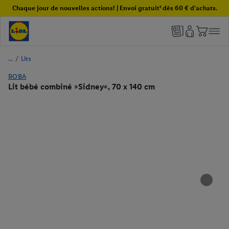
Chaque jour de nouvelles actions! | Envoi gratuit¹ dès 60 € d'achats.
/
Lits
ROBA
Lit bébé combiné »Sidney«, 70 x 140 cm