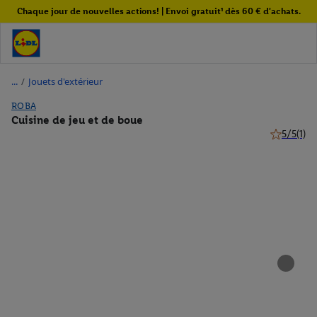
Chaque jour de nouvelles actions! | Envoi gratuit¹ dès 60 € d'achats.
/
Jouets d'extérieur
ROBA
Cuisine de jeu et de boue
5/5
(1)
5 de 5 étoi