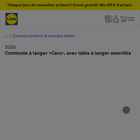
Chaque jour de nouvelles actions! | Envoi gratuit¹ dès 60 € d'achats.
/
Chambre enfants & chambre bébés
ROBA
Commode à langer »Caro«, avec table à langer amovible