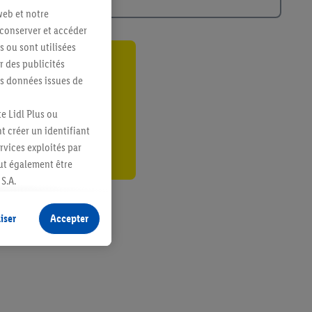
web et notre
 conserver et accéder
s ou sont utilisées
 des publicités
ant
es données issues de
er
e Lidl Plus ou
t créer un identifiant
ervices exploités par
eut également être
S.A.
s produits pour lesquels
s sans procéder à
iser
Accepter
plusieurs terminaux ou
e cas échéant, d’autres
 informations sur le