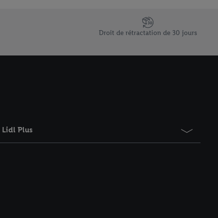
saires. En cliquant sur
rouverez de plus amples
ement à tout moment
Droit de rétractation de 30 jours
 les impressions ici.
Lidl Plus