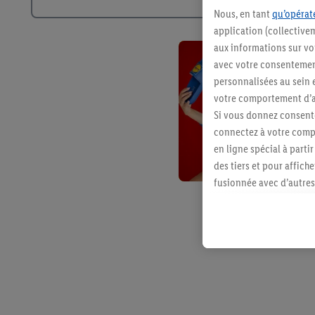
Nous, en tant
qu’opérate
application (collective
aux informations sur vot
avec votre consentement
personnalisées au sein e
votre comportement d’ac
Si vous donnez consente
connectez à votre compt
en ligne spécial à parti
des tiers et pour affich
fusionnée avec d’autres 
Sous réserve de votre ac
vous avez montré de l’i
l’achat) peuvent égaleme
plusieurs services de Li
identifiants/identifiant
Sous « Personnaliser », 
traitement des données