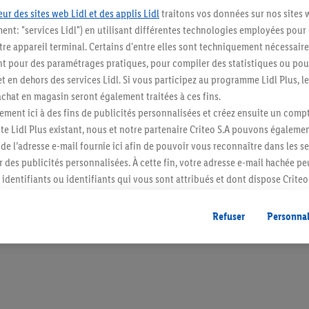
ur des sites web Lidl et des applis Lidl
traitons vos données sur nos sites 
ment: "services Lidl") en utilisant différentes technologies employées pour
re appareil terminal. Certains d'entre elles sont techniquement nécessaire
 pour des paramétrages pratiques, pour compiler des statistiques ou pour
Restez au cour
t en dehors des services Lidl. Si vous participez au programme Lidl Plus, l
hat en magasin seront également traitées à ces fins.
Abonnez-vous à la newslett
ment ici à des fins de publicités personnalisées et créez ensuite un compt
e Lidl Plus existant, nous et notre partenaire Criteo S.A pouvons égalemen
S'abonner
r de l’adresse e-mail fournie ici afin de pouvoir vous reconnaître dans les s
er des publicités personnalisées. À cette fin, votre adresse e-mail hachée p
identifiants ou identifiants qui vous sont attribués et dont dispose Criteo 
cord, les publicités liées au reciblage, c’est-à-dire des publicités pour de
ntérêt (par exemple en plaçant le produit dans un panier d’un webshop mai
Refuser
Personnal
nt être affichées sur plusieurs apppareils et plusieurs services de Lidl si 
dl peuvent vous être attribués en utilisant votre adresse e-mail hachée et, l
s dont dispose Criteo S.A.
vous pouvez autoriser des finalités individuelles et trouver de plus amples
.