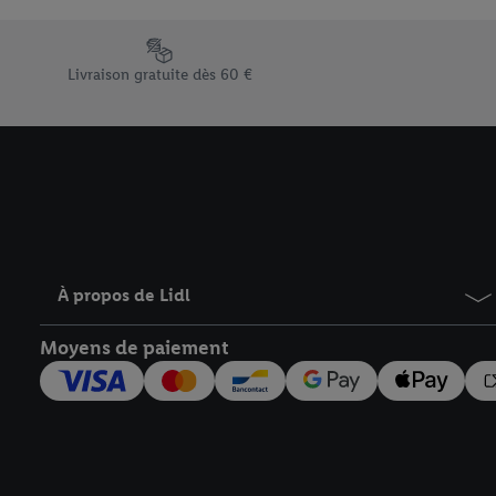
En cliquant sur « Refuse
« Accepter », vous auto
Élément du pied de page avec les différents arguments de vent
informations sur la du
Livraison gratuite dès 60 €
avec effet pour l’aveni
À propos de Lidl
Moyens de paiement