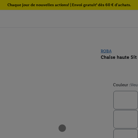
Chaque jour de nouvelles actions! | Envoi gratuit¹ dès 60 € d'achats.
ROBA
Chaise haute Sit
Couleur :
Veu