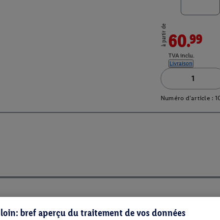
à partir de
60.99
TVA inclu.
Livraison
Numéro d'article :
1
s loin: bref aperçu du traitement de vos données