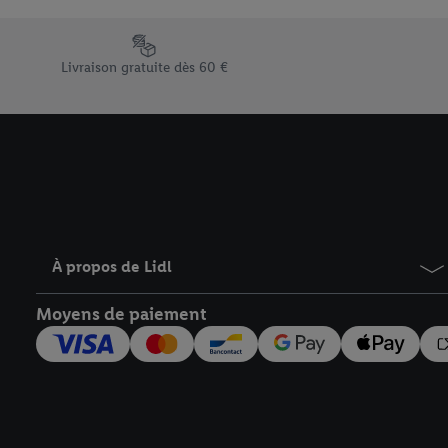
En cliquant sur « Refuse
« Accepter », vous auto
Élément du pied de page avec les différents arguments de vent
informations sur la du
Livraison gratuite dès 60 €
avec effet pour l’aveni
À propos de Lidl
Moyens de paiement