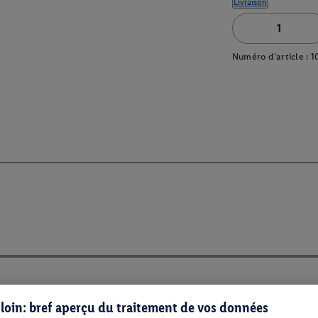
Livraison
Numéro d'article :
1
s loin: bref aperçu du traitement de vos données