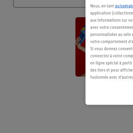
Nous, en tant
qu’opérate
application (collective
aux informations sur vot
avec votre consentement
personnalisées au sein e
votre comportement d’ac
Si vous donnez consente
connectez à votre compt
en ligne spécial à parti
des tiers et pour affich
fusionnée avec d’autres 
Sous réserve de votre ac
vous avez montré de l’i
l’achat) peuvent égaleme
plusieurs services de Li
identifiants/identifiant
Sous « Personnaliser », 
traitement des données