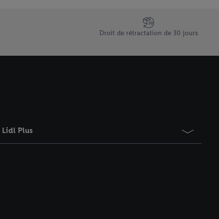
saires. En cliquant sur
rouverez de plus amples
ement à tout moment
Droit de rétractation de 30 jours
 les impressions ici.
Lidl Plus