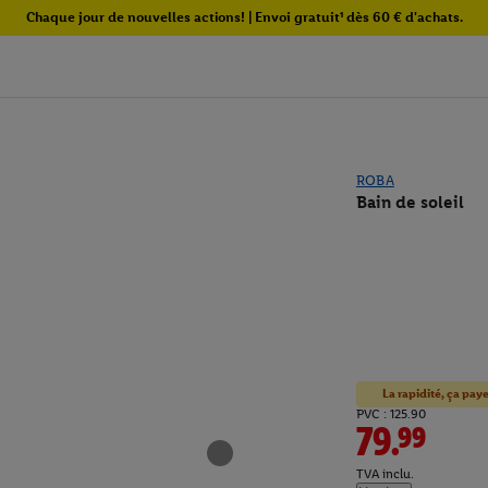
Chaque jour de nouvelles actions! | Envoi gratuit¹ dès 60 € d'achats.
ROBA
Bain de soleil
La rapidité, ça paye
PVC : 125.90
79.99
TVA inclu.