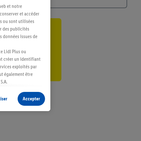
web et notre
 conserver et accéder
s ou sont utilisées
 des publicités
ant
es données issues de
er
e Lidl Plus ou
t créer un identifiant
ervices exploités par
eut également être
S.A.
s produits pour lesquels
s sans procéder à
iser
Accepter
plusieurs terminaux ou
e cas échéant, d’autres
 informations sur le