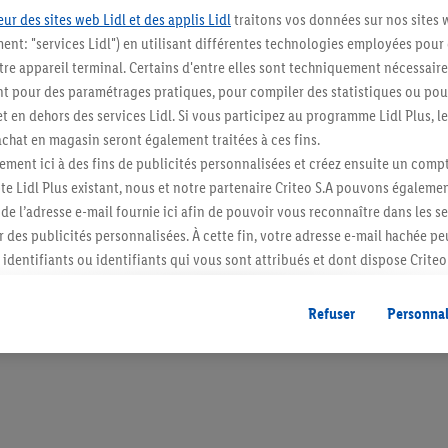
ur des sites web Lidl et des applis Lidl
traitons vos données sur nos sites 
ment: "services Lidl") en utilisant différentes technologies employées pour
re appareil terminal. Certains d'entre elles sont techniquement nécessaire
 pour des paramétrages pratiques, pour compiler des statistiques ou pour
Restez au cour
t en dehors des services Lidl. Si vous participez au programme Lidl Plus, l
hat en magasin seront également traitées à ces fins.
Abonnez-vous à la newslett
ment ici à des fins de publicités personnalisées et créez ensuite un compt
e Lidl Plus existant, nous et notre partenaire Criteo S.A pouvons égalemen
S'abonner
r de l’adresse e-mail fournie ici afin de pouvoir vous reconnaître dans les s
er des publicités personnalisées. À cette fin, votre adresse e-mail hachée p
identifiants ou identifiants qui vous sont attribués et dont dispose Criteo 
cord, les publicités liées au reciblage, c’est-à-dire des publicités pour de
ntérêt (par exemple en plaçant le produit dans un panier d’un webshop mai
Refuser
Personnal
nt être affichées sur plusieurs apppareils et plusieurs services de Lidl si 
dl peuvent vous être attribués en utilisant votre adresse e-mail hachée et, l
s dont dispose Criteo S.A.
vous pouvez autoriser des finalités individuelles et trouver de plus amples
.