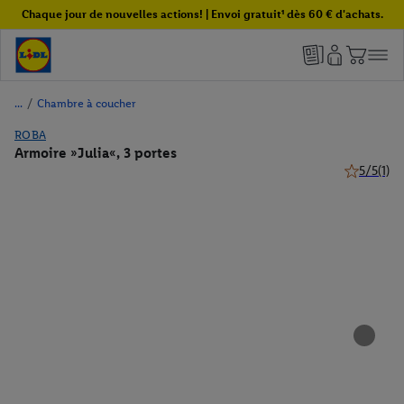
Chaque jour de nouvelles actions! | Envoi gratuit¹ dès 60 € d'achats.
/
Chambre à coucher
ROBA
Armoire »Julia«, 3 portes
5/5
(1)
5 de 5 étoi