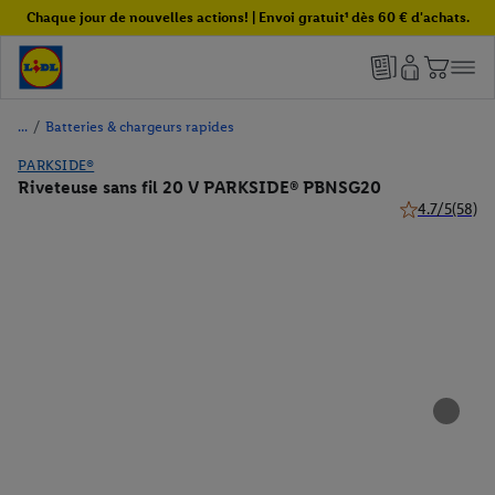
Chaque jour de nouvelles actions! | Envoi gratuit¹ dès 60 € d'achats.
/
Batteries & chargeurs rapides
PARKSIDE®
Riveteuse sans fil 20 V PARKSIDE® PBNSG20
4.7/5
(58)
4.7 de 5 étoile