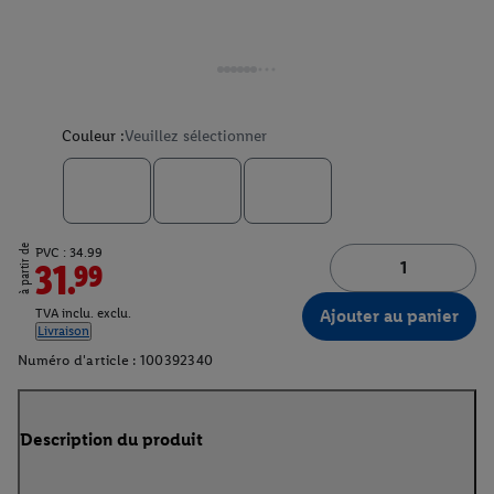
Couleur :
Veuillez sélectionner
à partir de
PVC : 34.99
31.99
Ajouter au panier
TVA inclu. exclu.
Livraison
Numéro d'article :
100392340
Description du produit