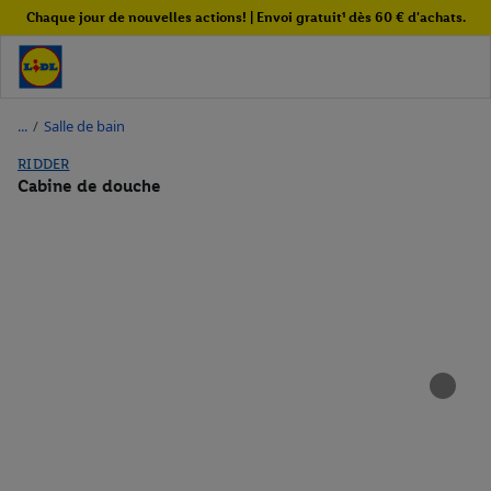
Chaque jour de nouvelles actions! | Envoi gratuit¹ dès 60 € d'achats.
/
Salle de bain
RIDDER
Cabine de douche