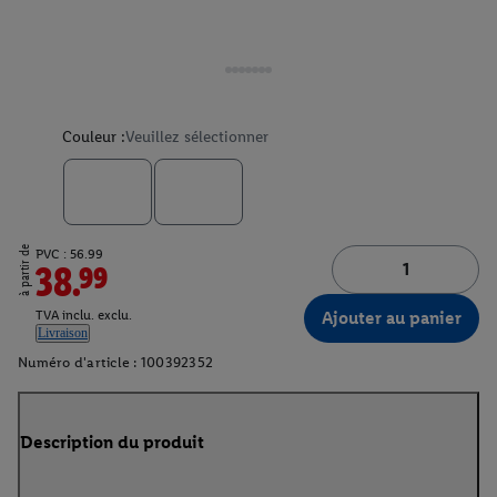
Couleur :
Veuillez sélectionner
à partir de
PVC : 56.99
38.99
Ajouter au panier
TVA inclu. exclu.
Livraison
Numéro d'article :
100392352
Description du produit