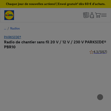
Chaque jour de nouvelles actions! | Envoi gratuit¹ dès 60 € d'achats.
/
Radios
PARKSIDE®
Radio de chantier sans fil 20 V / 12 V / 230 V PARKSIDE®
PBR10
4.3/5
(67)
4.3 de 5 étoile