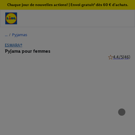
Chaque jour de nouvelles actions! | Envoi gratuit¹ dès 60 € d'achats.
/
Pyjamas
ESMARA®
Pyjama pour femmes
4.4/5
(46)
4.4 de 5 étoile