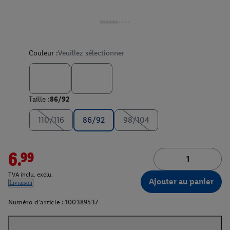
Couleur :
Veuillez sélectionner
Taille :
86/92
110/116
86/92
98/104
6.99
TVA inclu. exclu.
Ajouter au panier
Livraison
Numéro d'article :
100389537