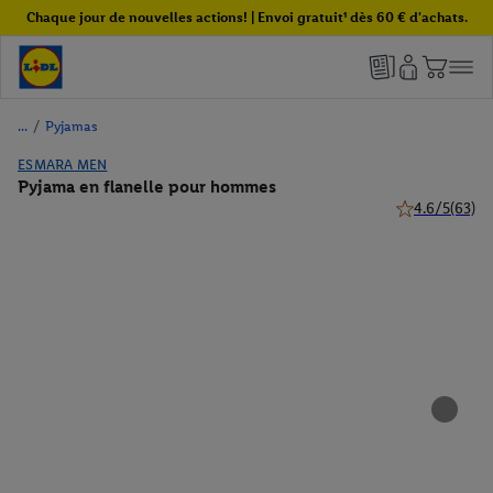
Chaque jour de nouvelles actions! | Envoi gratuit¹ dès 60 € d'achats.
/
Pyjamas
ESMARA MEN
Pyjama en flanelle pour hommes
4.6/5
(63)
4.6 de 5 étoile