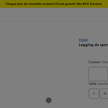
Chaque jour de nouvelles actions! | Envoi gratuit¹ dès 60 € d'achats.
PUMA
Legging de spor
Couleur :
Veu
Taille :
Veuill
S
M