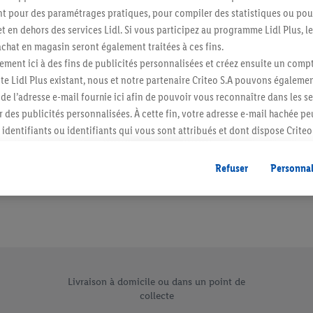
 pour des paramétrages pratiques, pour compiler des statistiques ou pour
Abonnez-vous à la newslett
t en dehors des services Lidl. Si vous participez au programme Lidl Plus, l
hat en magasin seront également traitées à ces fins.
S'abonner
ment ici à des fins de publicités personnalisées et créez ensuite un compt
e Lidl Plus existant, nous et notre partenaire Criteo S.A pouvons égalemen
r de l’adresse e-mail fournie ici afin de pouvoir vous reconnaître dans les s
er des publicités personnalisées. À cette fin, votre adresse e-mail hachée p
identifiants ou identifiants qui vous sont attribués et dont dispose Criteo 
cord, les publicités liées au reciblage, c’est-à-dire des publicités pour de
ntérêt (par exemple en plaçant le produit dans un panier d’un webshop mai
Refuser
Personnal
nt être affichées sur plusieurs apppareils et plusieurs services de Lidl si 
dl peuvent vous être attribués en utilisant votre adresse e-mail hachée et, l
s dont dispose Criteo S.A.
vous pouvez autoriser des finalités individuelles et trouver de plus amples
.
r », vous pouvez autoriser uniquement l’utilisation des technologies néces
 vente uniques de Lidl.be
risez tous les traitements pour toutes les finalités susmentionnées. Vous t
Livraison à domicile ou dans un point de
collecte
rée de conservation des données et votre droit de révoquer votre consent