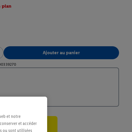
 plan
Ajouter au panier
00339270
web et notre
 conserver et accéder
ant
s ou sont utilisées