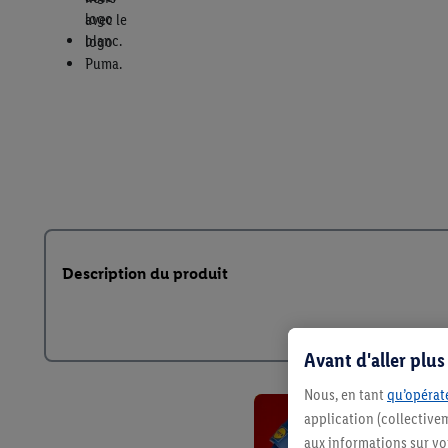
Description du produit
Avant d'aller plu
Nous, en tant
qu’opérate
application (collective
aux informations sur vot