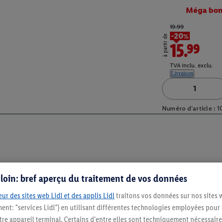
Méga bon
19.99
-20%
à partir de
15.99
TVA inclu. exclu.
Livraison
Numéro d'article :
1
s loin: bref aperçu du traitement de vos données
ur des sites web Lidl et des applis Lidl
traitons vos données sur nos sites 
ment: "services Lidl") en utilisant différentes technologies employées pour
Restez au cour
re appareil terminal. Certains d'entre elles sont techniquement nécessaire