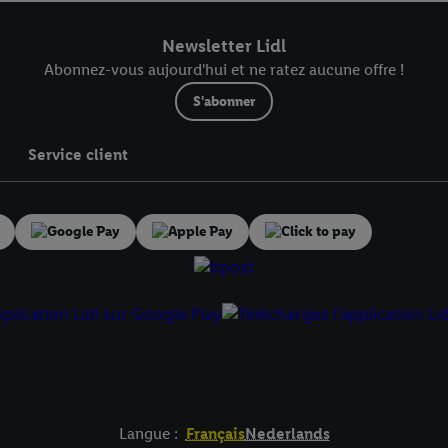
r dans notre
déclaration relative à la protection des données
.
Vous trouverez
Newsletter Lidl
Abonnez-vous aujourd'hui et ne ratez aucune offre !
S'abonner
Service client
Langue :
Français
Nederlands