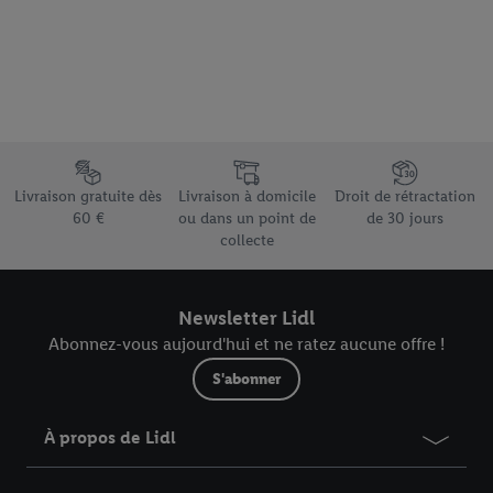
votre adresse e-mail hachée peut également être fusionnée
avec d’autres identifiants ou identifiants qui vous sont
attribués et dont dispose Criteo S.A.
Sous réserve de votre accord, les publicités liées au reciblage,
c’est-à-dire des publicités pour des produits pour lesquels vous
avez montré de l’intérêt (par exemple en plaçant le produit dans
Élément du pied de page avec les différents arguments de vente
un panier d’un webshop mais sans procéder à l’achat) peuvent
Livraison gratuite dès
Livraison à domicile
Droit de rétractation
également être affichées sur plusieurs apppareils et plusieurs
60 €
ou dans un point de
de 30 jours
services de Lidl si plusieurs terminaux ou plusieurs services de
collecte
Lidl peuvent vous être attribués en utilisant votre adresse e-
mail hachée et, le cas échéant, d’autres identifiants/identifiants
dont dispose Criteo S.A.
Newsletter Lidl
Sous « Personnaliser », vous pouvez autoriser des finalités
Abonnez-vous aujourd'hui et ne ratez aucune offre !
individuelles et trouver de plus amples informations sur le
S'abonner
traitement des données.
En cliquant sur « Refuser », vous pouvez autoriser uniquement
À propos de Lidl
l’utilisation des technologies nécessaires. En cliquant sur «
Accepter », vous autorisez tous les traitements pour toutes les
finalités susmentionnées. Vous trouverez de plus amples