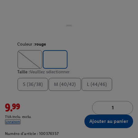
Couleur :
rouge
Taille :
Veuillez sélectionner
S (36/38)
M (40/42)
L (44/46)
9.99
TVA inclu. exclu.
Ajouter au panier
Livraison
Numéro d'article :
100376357