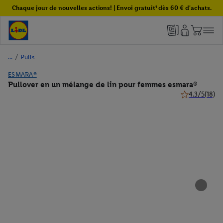
Chaque jour de nouvelles actions! | Envoi gratuit¹ dès 60 € d'achats.
/
Pulls
ESMARA®
Pullover en un mélange de lin pour femmes esmara®
4.3/5
(18)
4.3 de 5 étoile