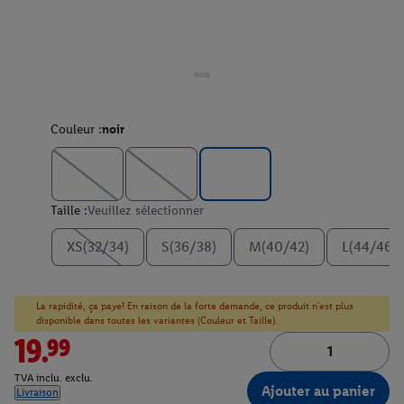
Couleur :
noir
Taille :
Veuillez sélectionner
XS(32/34)
S(36/38)
M(40/42)
L(44/46)
La rapidité, ça paye! En raison de la forte demande, ce produit n'est plus
disponible dans toutes les variantes (Couleur et Taille).
19.99
TVA inclu. exclu.
Ajouter au panier
Livraison