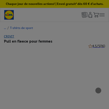
Chaque jour de nouvelles actions! | Envoi gratuit¹ dès 60 € d'achats.
/
T-shirts de sport
CRIVIT
Pull en fleece pour femmes
4.5/5
(16)
4.5 de 5 étoile