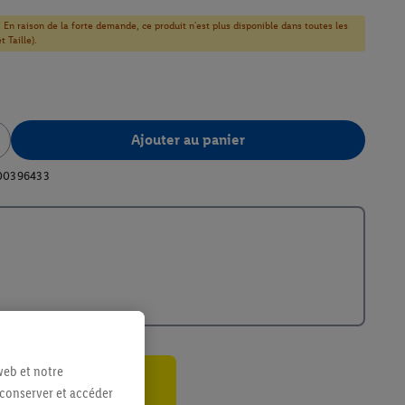
! En raison de la forte demande, ce produit n'est plus disponible dans toutes les
 Taille).
Ajouter au panier
00396433
web et notre
 conserver et accéder
ant