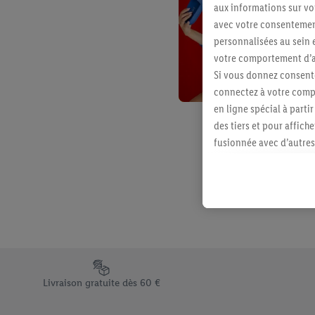
aux informations sur vot
avec votre consentement
personnalisées au sein e
votre comportement d’ac
Si vous donnez consente
connectez à votre compt
en ligne spécial à parti
des tiers et pour affich
fusionnée avec d’autres 
Sous réserve de votre ac
vous avez montré de l’i
l’achat) peuvent égaleme
plusieurs services de Li
identifiants/identifiant
Sous « Personnaliser », 
traitement des données
Élément du pied de page avec les différents arguments de vent
En cliquant sur « Refuse
Livraison gratuite dès 60 €
« Accepter », vous auto
informations sur la du