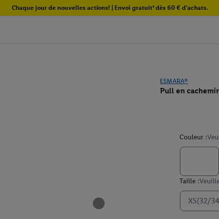
Chaque jour de nouvelles actions! | Envoi gratuit¹ dès 60 € d'achats.
ESMARA®
Pull en cachemi
Couleur :
Veu
Taille :
Veuill
XS(32/34