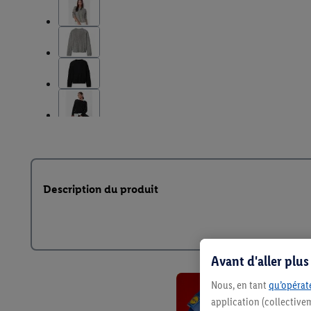
Description du produit
Avant d'aller plu
Nous, en tant
qu’opérate
application (collective