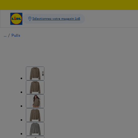
/
Pulls