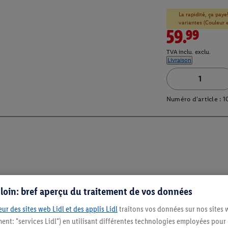
La rapidité, ça paye
variantes (Couleur et
59.99
TVA inclu. exclu.
Livraison
Numéro d'article :
1
s loin: bref aperçu du traitement de vos données
ur des sites web Lidl et des applis Lidl
traitons vos données sur nos sites 
ment: "services Lidl") en utilisant différentes technologies employées pour
Restez au cour