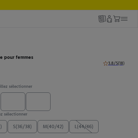
re pour femmes
3.8/5
(18)
3.8 de 5 étoiles (18
illez sélectionner
ez sélectionner
)
S(36/38)
M(40/42)
L(44/46)