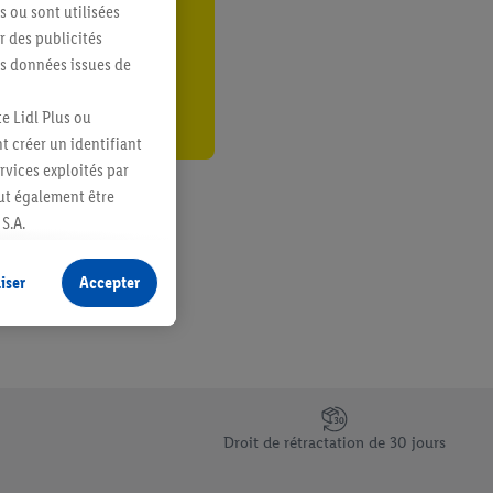
s ou sont utilisées
er
 des publicités
es données issues de
e Lidl Plus ou
t créer un identifiant
ervices exploités par
eut également être
S.A.
s produits pour lesquels
s sans procéder à
iser
Accepter
plusieurs terminaux ou
e cas échéant, d’autres
 informations sur le
saires. En cliquant sur
Droit de rétractation de 30 jours
rouverez de plus amples
ement à tout moment