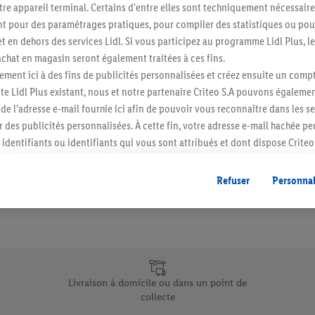
re appareil terminal. Certains d'entre elles sont techniquement nécessaire
Abonnez-vous à la newslett
 pour des paramétrages pratiques, pour compiler des statistiques ou pour
t en dehors des services Lidl. Si vous participez au programme Lidl Plus, l
hat en magasin seront également traitées à ces fins.
S'abonner
ment ici à des fins de publicités personnalisées et créez ensuite un compt
e Lidl Plus existant, nous et notre partenaire Criteo S.A pouvons égalemen
r de l’adresse e-mail fournie ici afin de pouvoir vous reconnaître dans les s
er des publicités personnalisées. À cette fin, votre adresse e-mail hachée p
identifiants ou identifiants qui vous sont attribués et dont dispose Criteo 
cord, les publicités liées au reciblage, c’est-à-dire des publicités pour de
ntérêt (par exemple en plaçant le produit dans un panier d’un webshop mai
Refuser
Personnal
nt être affichées sur plusieurs apppareils et plusieurs services de Lidl si 
dl peuvent vous être attribués en utilisant votre adresse e-mail hachée et, l
s dont dispose Criteo S.A.
vous pouvez autoriser des finalités individuelles et trouver de plus amples
.
e uniques de Lidl.be
r », vous pouvez autoriser uniquement l’utilisation des technologies néces
Livraison à domicile ou dans un point de
risez tous les traitements pour toutes les finalités susmentionnées. Vous t
collecte
rée de conservation des données et votre droit de révoquer votre consent