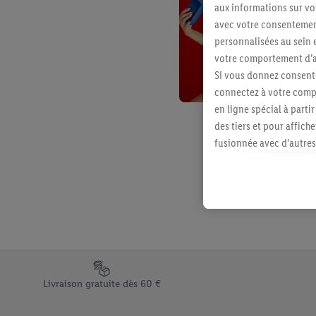
aux informations sur vot
avec votre consentement
personnalisées au sein e
votre comportement d’ac
Si vous donnez consente
connectez à votre compt
en ligne spécial à parti
des tiers et pour affich
fusionnée avec d’autres 
Sous réserve de votre ac
vous avez montré de l’i
l’achat) peuvent égaleme
plusieurs services de Li
identifiants/identifiant
Sous « Personnaliser », 
traitement des données
Élément du pied de page avec les différents arguments de vent
En cliquant sur « Refuse
Livraison gratuite dès 60 €
« Accepter », vous auto
informations sur la du