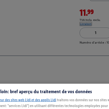
11.99
TVA inclu. exclu.
Livraison
Numéro d'article :
1
s loin: bref aperçu du traitement de vos données
ur des sites web Lidl et des applis Lidl
traitons vos données sur nos sites 
ment: "services Lidl") en utilisant différentes technologies employées pour
Restez au cour