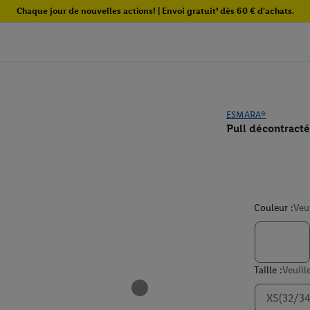
Chaque jour de nouvelles actions! | Envoi gratuit¹ dès 60 € d'achats.
ESMARA®
Pull décontracté
Couleur :
Veu
Taille :
Veuill
XS(32/34