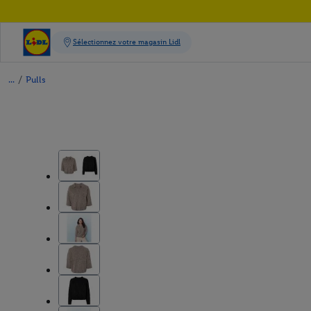
/
Pulls