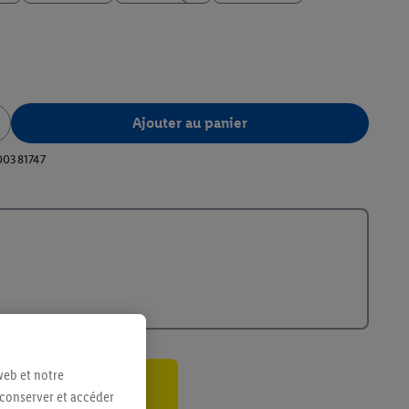
Ajouter au panier
00381747
web et notre
 conserver et accéder
ant