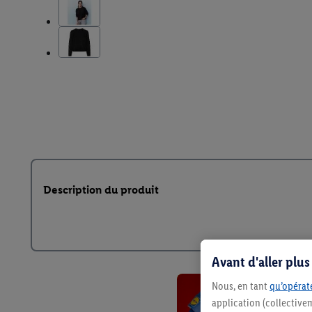
Description du produit
Avant d'aller plu
Nous, en tant
qu’opérate
application (collective