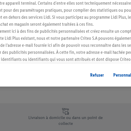
re appareil terminal. Certains d'entre elles sont techniquement nécessaire
Abonnez-vous à la newslett
 pour des paramétrages pratiques, pour compiler des statistiques ou pour
t en dehors des services Lidl. Si vous participez au programme Lidl Plus, l
hat en magasin seront également traitées à ces fins.
S'abonner
ment ici à des fins de publicités personnalisées et créez ensuite un compt
e Lidl Plus existant, nous et notre partenaire Criteo S.A pouvons égalemen
r de l’adresse e-mail fournie ici afin de pouvoir vous reconnaître dans les s
er des publicités personnalisées. À cette fin, votre adresse e-mail hachée p
identifiants ou identifiants qui vous sont attribués et dont dispose Criteo 
cord, les publicités liées au reciblage, c’est-à-dire des publicités pour de
ntérêt (par exemple en plaçant le produit dans un panier d’un webshop mai
Refuser
Personnal
nt être affichées sur plusieurs apppareils et plusieurs services de Lidl si 
dl peuvent vous être attribués en utilisant votre adresse e-mail hachée et, l
s dont dispose Criteo S.A.
vous pouvez autoriser des finalités individuelles et trouver de plus amples
.
e uniques de Lidl.be
r », vous pouvez autoriser uniquement l’utilisation des technologies néces
Livraison à domicile ou dans un point de
risez tous les traitements pour toutes les finalités susmentionnées. Vous t
collecte
rée de conservation des données et votre droit de révoquer votre consent