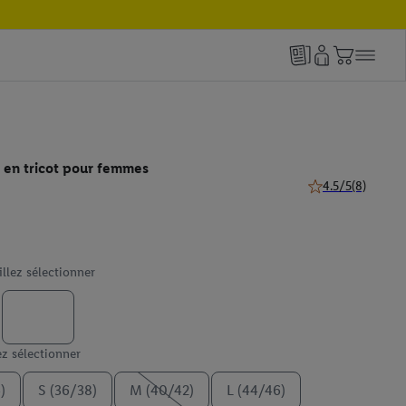
 en tricot pour femmes
4.5/5
(8)
4.5 de 5 étoiles (8
illez sélectionner
ez sélectionner
)
S (36/38)
M (40/42)
L (44/46)