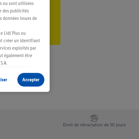
s ou sont utilisées
er
 des publicités
es données issues de
e Lidl Plus ou
t créer un identifiant
ervices exploités par
eut également être
S.A.
s produits pour lesquels
s sans procéder à
iser
Accepter
plusieurs terminaux ou
e cas échéant, d’autres
 informations sur le
saires. En cliquant sur
Droit de rétractation de 30 jours
rouverez de plus amples
ement à tout moment