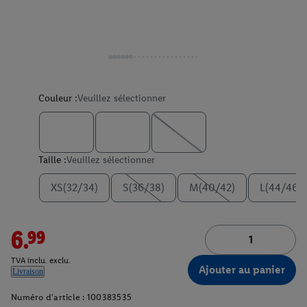
Couleur :
Veuillez sélectionner
Taille :
Veuillez sélectionner
XS(32/34)
S(36/38)
M(40/42)
L(44/46)
6.99
TVA inclu. exclu.
Ajouter au panier
Livraison
Numéro d'article :
100383535