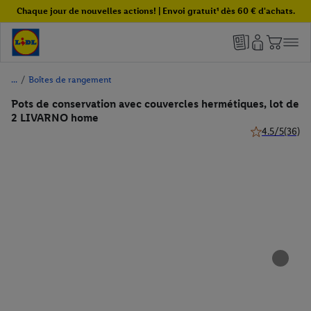
Chaque jour de nouvelles actions! | Envoi gratuit¹ dès 60 € d'achats.
/
Boîtes de rangement
Pots de conservation avec couvercles hermétiques, lot de
2 LIVARNO home
4.5/5
(36)
4.5 de 5 étoile