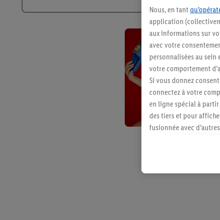
Nous, en tant
qu’opérate
application (collective
aux informations sur vot
avec votre consentement
personnalisées au sein e
votre comportement d’ac
Si vous donnez consente
connectez à votre compt
en ligne spécial à parti
des tiers et pour affich
fusionnée avec d’autres 
Sous réserve de votre ac
vous avez montré de l’i
l’achat) peuvent égaleme
plusieurs services de Li
identifiants/identifiant
Sous « Personnaliser », 
traitement des données