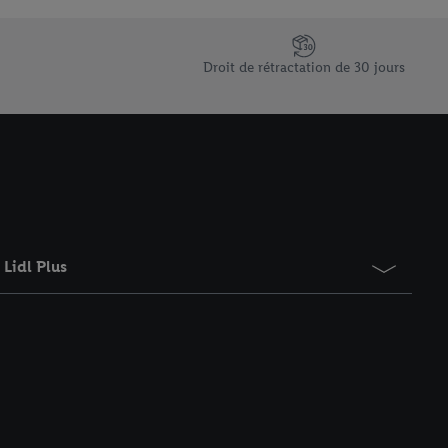
saires. En cliquant sur
rouverez de plus amples
ement à tout moment
Droit de rétractation de 30 jours
 les impressions ici.
Lidl Plus