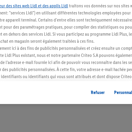
ur des sites web Lidl et des applis Lidl
traitons vos données sur nos sites 
ment: "services Lidl") en utilisant différentes technologies employées pour
re appareil terminal. Certains d'entre elles sont techniquement nécessaire
 pour des paramétrages pratiques, pour compiler des statistiques ou pour
Restez au cour
t en dehors des services Lidl. Si vous participez au programme Lidl Plus, l
hat en magasin seront également traitées à ces fins.
Abonnez-vous à la newslett
ment ici à des fins de publicités personnalisées et créez ensuite un compt
e Lidl Plus existant, nous et notre partenaire Criteo S.A pouvons égalemen
S'abonner
r de l’adresse e-mail fournie ici afin de pouvoir vous reconnaître dans les s
er des publicités personnalisées. À cette fin, votre adresse e-mail hachée p
identifiants ou identifiants qui vous sont attribués et dont dispose Criteo 
cord, les publicités liées au reciblage, c’est-à-dire des publicités pour de
ntérêt (par exemple en plaçant le produit dans un panier d’un webshop mai
Refuser
Personnal
nt être affichées sur plusieurs apppareils et plusieurs services de Lidl si 
dl peuvent vous être attribués en utilisant votre adresse e-mail hachée et, l
s dont dispose Criteo S.A.
vous pouvez autoriser des finalités individuelles et trouver de plus amples
.