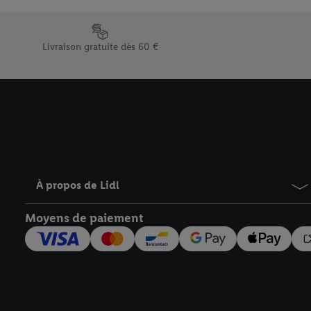
En cliquant sur « Refuse
« Accepter », vous auto
Élément du pied de page avec les différents arguments de vent
informations sur la du
Livraison gratuite dès 60 €
avec effet pour l’aveni
À propos de Lidl
Moyens de paiement