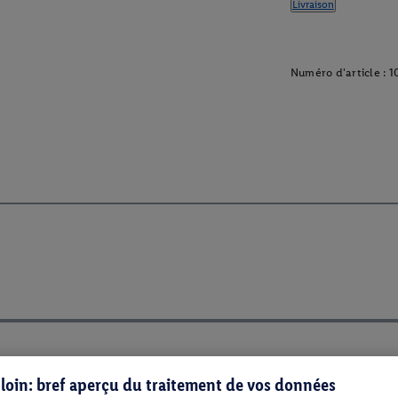
Livraison
Numéro d'article :
1
s loin: bref aperçu du traitement de vos données