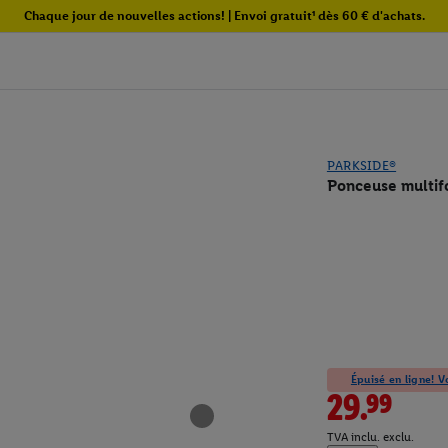
Chaque jour de nouvelles actions! | Envoi gratuit¹ dès 60 € d'achats.
PARKSIDE®
Ponceuse multi
Épuisé en ligne! Vo
29.99
TVA inclu. exclu.