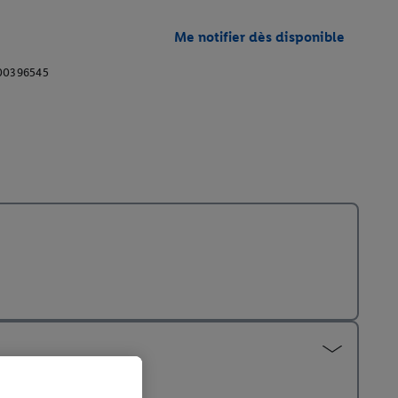
Me notifier dès disponible
00396545