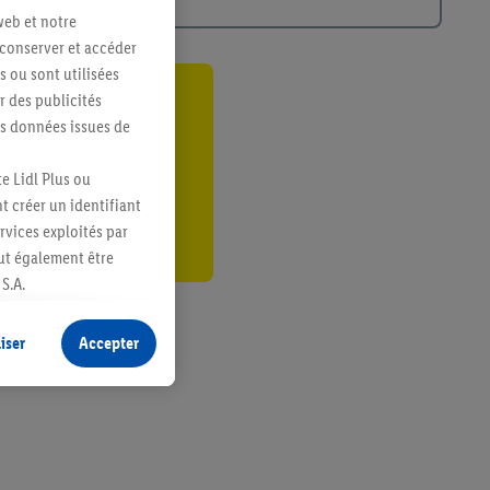
web et notre
 conserver et accéder
s ou sont utilisées
 des publicités
ant
es données issues de
er
e Lidl Plus ou
t créer un identifiant
ervices exploités par
eut également être
S.A.
s produits pour lesquels
s sans procéder à
iser
Accepter
plusieurs terminaux ou
e cas échéant, d’autres
 informations sur le