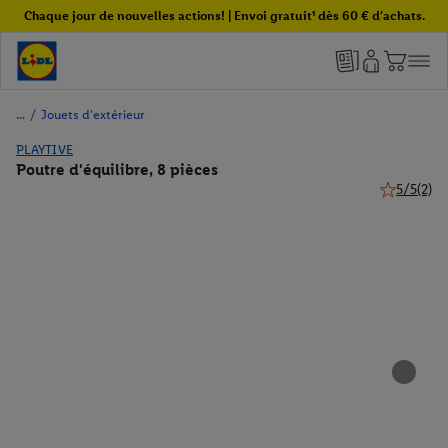
Chaque jour de nouvelles actions! | Envoi gratuit¹ dès 60 € d'achats.
/
Jouets d'extérieur
PLAYTIVE
Poutre d'équilibre, 8 pièces
5/5
(2)
5 de 5 étoil