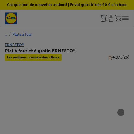
Chaque jour de nouvelles actions! | Envoi gratuit¹ dès 60 € d'achats.
/
Plats à four
ERNESTO®
Plat à four et à gratin ERNESTO®
4.9/5
(26)
Les meilleurs commentaires clients
4.9 de 5 étoile