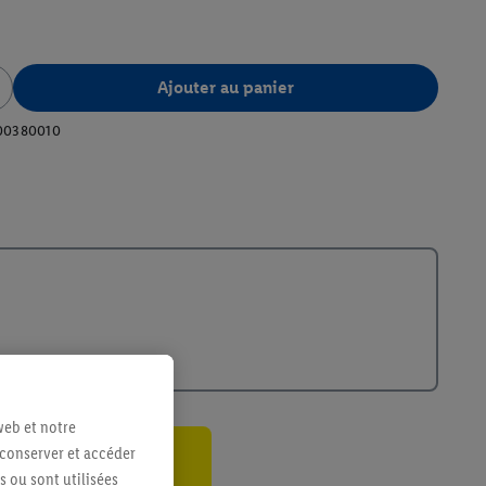
Ajouter au panier
00380010
web et notre
 conserver et accéder
ant
s ou sont utilisées