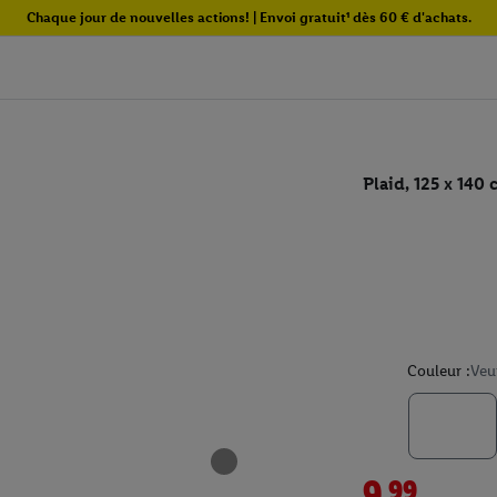
Chaque jour de nouvelles actions! | Envoi gratuit¹ dès 60 € d'achats.
Plaid, 125 x 14
Couleur :
Veu
9.99