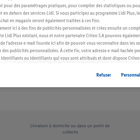
 pour des paramétrages pratiques, pour compiler des statistiques ou pour
Abonnez-vous à la newslett
t en dehors des services Lidl. Si vous participez au programme Lidl Plus, l
hat en magasin seront également traitées à ces fins.
S'abonner
ment ici à des fins de publicités personnalisées et créez ensuite un compt
e Lidl Plus existant, nous et notre partenaire Criteo S.A pouvons égalemen
r de l’adresse e-mail fournie ici afin de pouvoir vous reconnaître dans les s
er des publicités personnalisées. À cette fin, votre adresse e-mail hachée p
identifiants ou identifiants qui vous sont attribués et dont dispose Criteo 
cord, les publicités liées au reciblage, c’est-à-dire des publicités pour de
ntérêt (par exemple en plaçant le produit dans un panier d’un webshop mai
Refuser
Personnal
nt être affichées sur plusieurs apppareils et plusieurs services de Lidl si 
dl peuvent vous être attribués en utilisant votre adresse e-mail hachée et, l
s dont dispose Criteo S.A.
vous pouvez autoriser des finalités individuelles et trouver de plus amples
.
r », vous pouvez autoriser uniquement l’utilisation des technologies néces
e uniques de Lidl.be
risez tous les traitements pour toutes les finalités susmentionnées. Vous t
Livraison à domicile ou dans un point de
collecte
rée de conservation des données et votre droit de révoquer votre consent