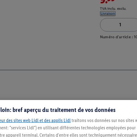
TVA inclu. exclu.
Livraison
Numéro d'article :
1
s loin: bref aperçu du traitement de vos données
ur des sites web Lidl et des applis Lidl
traitons vos données sur nos sites 
ment: "services Lidl") en utilisant différentes technologies employées pour
Restez au cour
re appareil terminal. Certains d'entre elles sont techniquement nécessaire