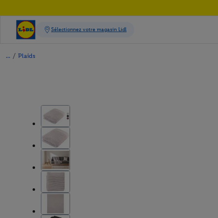
/
Plaids