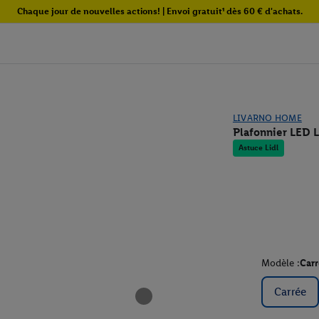
Chaque jour de nouvelles actions! | Envoi gratuit¹ dès 60 € d'achats.
LIVARNO HOME
Plafonnier LED
Astuce Lidl
Modèle :
Carr
Carrée