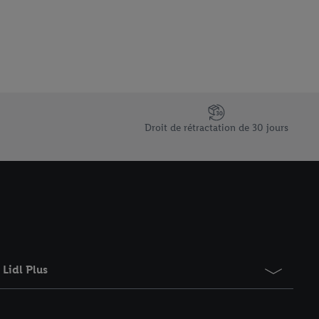
 informations sur le
saires. En cliquant sur
rouverez de plus amples
ement à tout moment
 les impressions ici.
Droit de rétractation de 30 jours
Lidl Plus