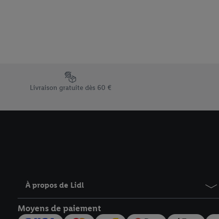
Sous « Personnaliser », 
traitement des données
En cliquant sur « Refuse
« Accepter », vous auto
informations sur la du
avec effet pour l’aveni
Élément du pied de page avec les différents arguments de vent
Livraison gratuite dès 60 €
À propos de Lidl
Moyens de paiement