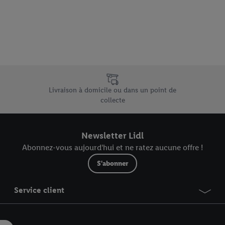
vous pouvez autoriser des finalités individuelles et trouver de plus amples
.
r », vous pouvez autoriser uniquement l’utilisation des technologies néces
risez tous les traitements pour toutes les finalités susmentionnées. Vous t
rée de conservation des données et votre droit de révoquer votre consent
r dans notre
déclaration relative à la protection des données
.
Vous trouverez
e uniques de Lidl.be
Livraison à domicile ou dans un point de
collecte
Newsletter Lidl
Abonnez-vous aujourd'hui et ne ratez aucune offre !
S'abonner
Service client