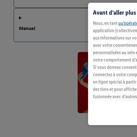
Avant d'aller plu
Nous, en tant
qu’opérate
Manuel
application (collective
aux informations sur vot
avec votre consentement
personnalisées au sein e
votre comportement d’ac
Si vous donnez consente
connectez à votre compt
en ligne spécial à parti
des tiers et pour affich
fusionnée avec d’autres 
Sous réserve de votre ac
vous avez montré de l’i
l’achat) peuvent égaleme
plusieurs services de Li
identifiants/identifiant