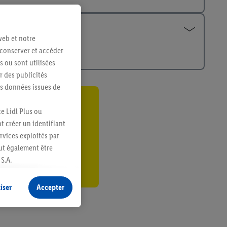
web et notre
 conserver et accéder
s ou sont utilisées
 des publicités
es données issues de
ant
e Lidl Plus ou
t créer un identifiant
er
ervices exploités par
eut également être
S.A.
s produits pour lesquels
s sans procéder à
iser
Accepter
plusieurs terminaux ou
e cas échéant, d’autres