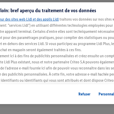
s loin: bref aperçu du traitement de vos données
ur des sites web Lidl et des applis Lidl
traitons vos données sur nos sites 
ment: "services Lidl") en utilisant différentes technologies employées pour
re appareil terminal. Certains d'entre elles sont techniquement nécessaire
 pour des paramétrages pratiques, pour compiler des statistiques ou pour
t en dehors des services Lidl. Si vous participez au programme Lidl Plus, l
hat en magasin seront également traitées à ces fins.
Restez au cour
ment ici à des fins de publicités personnalisées et créez ensuite un compt
e Lidl Plus existant, nous et notre partenaire Criteo S.A pouvons égalemen
Abonnez-vous à la newslett
r de l’adresse e-mail fournie ici afin de pouvoir vous reconnaître dans les s
er des publicités personnalisées. À cette fin, votre adresse e-mail hachée p
S'abonner
identifiants ou identifiants qui vous sont attribués et dont dispose Criteo 
cord, les publicités liées au reciblage, c’est-à-dire des publicités pour de
ntérêt (par exemple en plaçant le produit dans un panier d’un webshop mai
Refuser
Personnal
nt être affichées sur plusieurs apppareils et plusieurs services de Lidl si 
dl peuvent vous être attribués en utilisant votre adresse e-mail hachée et, l
s dont dispose Criteo S.A.