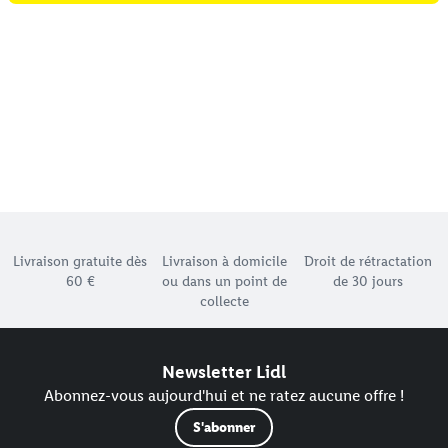
Élément du pied de page avec les différents arguments de
Livraison gratuite dès
Livraison à domicile
Droit de rétractation
60 €
ou dans un point de
de 30 jours
collecte
Newsletter Lidl
Abonnez-vous aujourd'hui et ne ratez aucune offre !
S'abonner