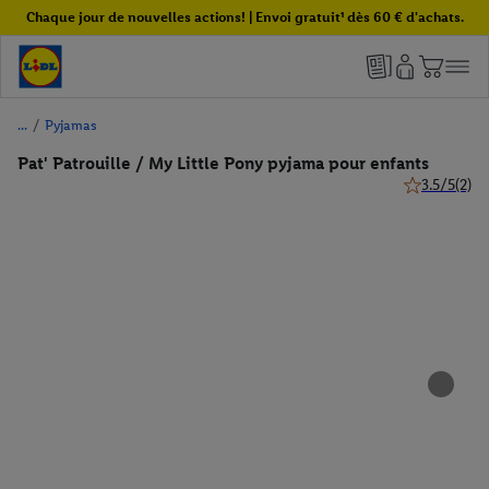
Chaque jour de nouvelles actions! | Envoi gratuit¹ dès 60 € d'achats.
/
Pyjamas
Pat' Patrouille / My Little Pony pyjama pour enfants
3.5/5
(2)
3.5 de 5 étoil