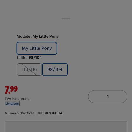
Modèle :
My Little Pony
My Little Pony
Taille :
98/104
110/116
98/104
7.99
TVA inclu. exclu.
Livraison
Numéro d'article :
100387116004